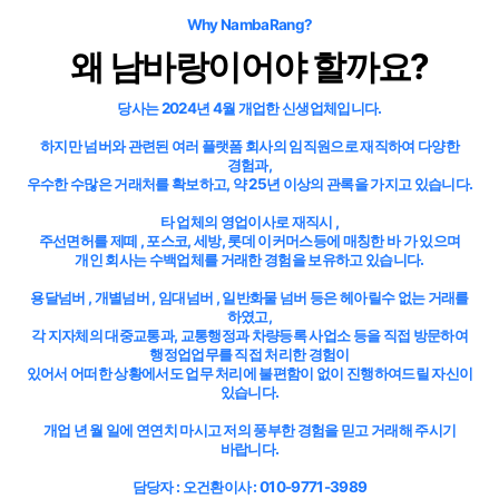
Why NambaRang?
왜 남바랑이어야 할까요?
당사는 2024년 4월 개업한 신생업체입니다.
하지만 넘버와 관련된 여러 플랫폼 회사의 임직원으로 재직하여 다양한
경험과,
우수한 수많은 거래처를 확보하고, 약 25년 이상의 관록을 가지고 있습니다.
타 업체의 영업이사로 재직시 ,
주선면허를 제떼 , 포스코, 세방, 롯데 이커머스등에 매칭한 바 가 있으며
개인 회사는 수백업체를 거래한 경험을 보유하고 있습니다.
용달넘버 , 개별넘버 , 임대넘버 , 일반화물 넘버 등은 헤아릴수 없는 거래를
하였고,
각 지자체의 대중교통과, 교통행정과 차량등록 사업소 등을 직접 방문하여
행정업업무를 직접 처리한 경험이
있어서 어떠한 상황에서도 업무 처리에 불편함이 없이 진행하여드릴 자신이
있습니다.
개업 년 월 일에 연연치 마시고 저의 풍부한 경험을 믿고 거래해 주시기
바랍니다.
담당자 : 오건환이사 : 010-9771-3989