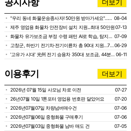
공지사항
더보기
"우리 동네 화물운송종사자! 50만원 받아가세요"…철강 관련 업종 종사자…
08-04
제주 영업용 화물차 안전장비 설치 지원...최대 50만원
07-13
화물차 유가보조금 부정 수령 패턴 AI로 학습, 탐지한다
07-09
고창군, 하반기 전기차·전기이륜차 총 90대 지원…7월부터 선착순 접수
06-29
'고유가 시대' 光州 전기 승용차 350대 보조금, 44분 만에 매진
06-11
이용후기
더보기
2026년 07월 15일 사모님 차로 이전
07-27
26년07월 10일 1톤포터 영업용 번호판 달았어요
07-20
2026년07월07일 차량넘버매수건
07-06
2026년07월06일 중형화물 구매후기
07-06
2026년07월03일 중형화물 남바 매도 건
07-05