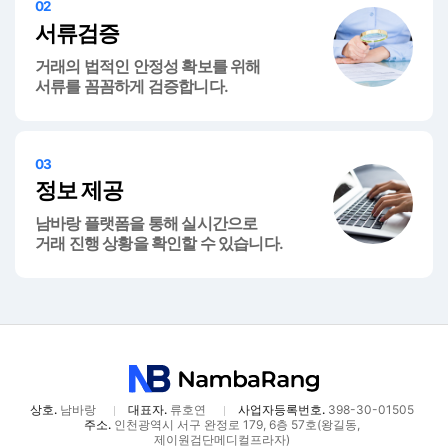
02
서류검증
거래의 법적인 안정성 확보를 위해
서류를 꼼꼼하게 검증합니다.
03
정보 제공
남바랑 플랫폼을 통해 실시간으로
거래 진행 상황을 확인할 수 있습니다.
상호.
남바랑
대표자.
류호연
사업자등록번호.
398-30-01505
주소.
인천광역시 서구 완정로 179, 6층 57호(왕길동,
제이원검단메디컬프라자)