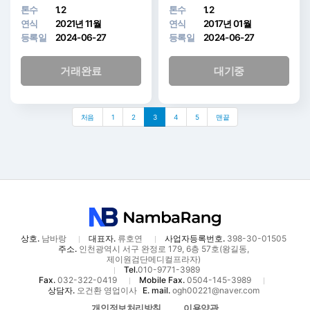
톤수
1.2
톤수
1.2
연식
2021년 11월
연식
2017년 01월
등록일
2024-06-27
등록일
2024-06-27
거래완료
대기중
처음
1
2
3
4
5
맨끝
상호.
남바랑
대표자.
류호연
사업자등록번호.
398-30-01505
주소.
인천광역시 서구 완정로 179, 6층 57호(왕길동,
제이원검단메디컬프라자)
Tel.
010-9771-3989
Fax.
032-322-0419
Mobile Fax.
0504-145-3989
상담자.
오건환 영업이사
E. mail.
ogh00221@naver.com
개인정보처리방침
이용약관