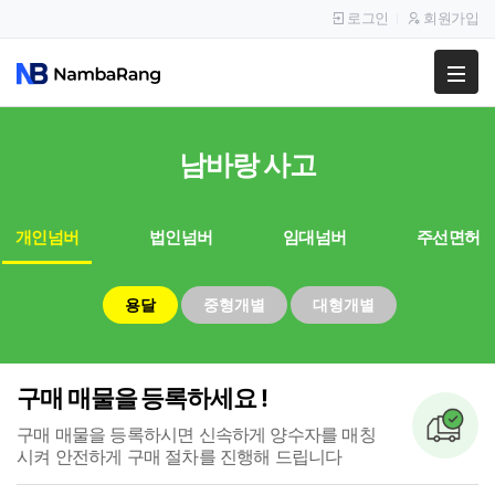
로그인
회원가입
팔고
사고
남바랑
사고
이용안내
개인넘버
법인넘버
임대넘버
주선면허
공지사항
이용후기
용달
중형개별
대형개별
구매 매물을 등록하세요 !
구매 매물을 등록하시면 신속하게 양수자를 매칭
시켜
안전하게 구매 절차를 진행해 드립니다