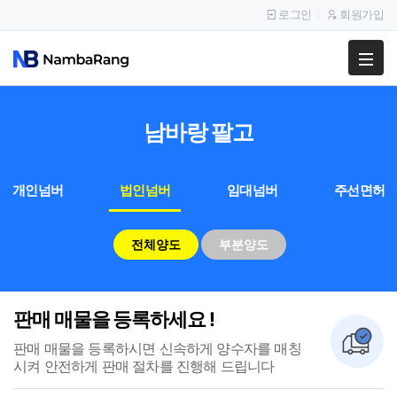
로그인
회원가입
팔고
사고
남바랑
팔고
이용안내
개인넘버
법인넘버
임대넘버
주선면허
공지사항
이용후기
전체양도
부분양도
판매 매물을 등록하세요 !
판매 매물을 등록하시면 신속하게 양수자를 매칭
시켜
안전하게 판매 절차를 진행해 드립니다