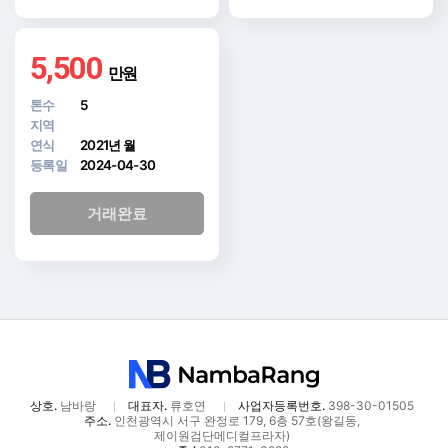
5,500
만원
톤수
5
지역
연식
2021년 월
등록일
2024-04-30
거래완료
상호.
남바랑
대표자.
류호연
사업자등록번호.
398-30-01505
주소.
인천광역시 서구 완정로 179, 6층 57호(왕길동,
제이원검단메디컬프라자)