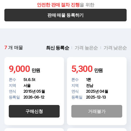
안전한 판매 절차 진행
을 위한
판매 매물 등록하기
7
개 매물
최신 등록순
가격 높은순
가격 낮은순
9,000
5,300
만원
만원
톤수
5t.6.5t
톤수
1톤
지역
서울
지역
전남
연식
2015년 05월
연식
2025년 04월
등록일
2026-06-12
등록일
2025-12-13
구매신청
거래불가