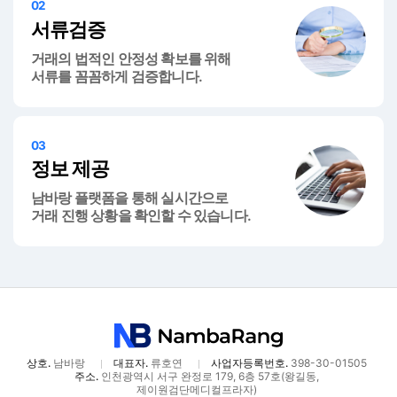
02
서류검증
거래의 법적인 안정성 확보를 위해
서류를 꼼꼼하게 검증합니다.
03
정보 제공
남바랑 플랫폼을 통해 실시간으로
거래 진행 상황을 확인할 수 있습니다.
상호.
남바랑
대표자.
류호연
사업자등록번호.
398-30-01505
주소.
인천광역시 서구 완정로 179, 6층 57호(왕길동,
제이원검단메디컬프라자)