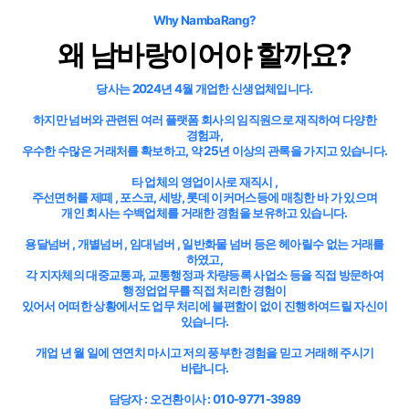
Why NambaRang?
왜 남바랑이어야 할까요?
당사는 2024년 4월 개업한 신생업체입니다.
하지만 넘버와 관련된 여러 플랫폼 회사의 임직원으로 재직하여 다양한
경험과,
우수한 수많은 거래처를 확보하고, 약 25년 이상의 관록을 가지고 있습니다.
타 업체의 영업이사로 재직시 ,
주선면허를 제떼 , 포스코, 세방, 롯데 이커머스등에 매칭한 바 가 있으며
개인 회사는 수백업체를 거래한 경험을 보유하고 있습니다.
용달넘버 , 개별넘버 , 임대넘버 , 일반화물 넘버 등은 헤아릴수 없는 거래를
하였고,
각 지자체의 대중교통과, 교통행정과 차량등록 사업소 등을 직접 방문하여
행정업업무를 직접 처리한 경험이
있어서 어떠한 상황에서도 업무 처리에 불편함이 없이 진행하여드릴 자신이
있습니다.
개업 년 월 일에 연연치 마시고 저의 풍부한 경험을 믿고 거래해 주시기
바랍니다.
담당자 : 오건환이사 : 010-9771-3989