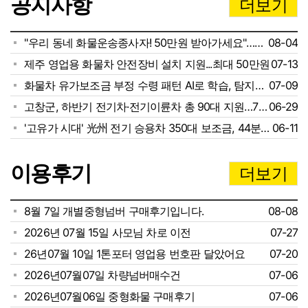
공지사항
더보기
"우리 동네 화물운송종사자! 50만원 받아가세요"…철강 관련 업종 종사자…
08-04
제주 영업용 화물차 안전장비 설치 지원...최대 50만원
07-13
화물차 유가보조금 부정 수령 패턴 AI로 학습, 탐지한다
07-09
고창군, 하반기 전기차·전기이륜차 총 90대 지원…7월부터 선착순 접수
06-29
'고유가 시대' 光州 전기 승용차 350대 보조금, 44분 만에 매진
06-11
이용후기
더보기
8월 7일 개별중형넘버 구매후기입니다.
08-08
2026년 07월 15일 사모님 차로 이전
07-27
26년07월 10일 1톤포터 영업용 번호판 달았어요
07-20
2026년07월07일 차량넘버매수건
07-06
2026년07월06일 중형화물 구매후기
07-06