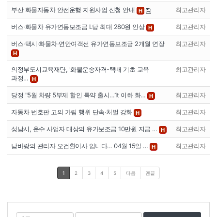
부산 화물자동차 안전운행 지원사업 신청 안내
최고관리자
H
버스·화물차 유가연동보조금 L당 최대 280원 인상
최고관리자
H
버스·택시·화물차·연안여객선 유가연동보조금 2개월 연장
최고관리자
H
의정부도시교육재단, '화물운송자격-택배 기초 교육
최고관리자
과정…
H
당정 "5월 차량 5부제 할인 특약 출시…1t 이하 화…
최고관리자
H
자동차 번호판 고의 가림 행위 단속·처벌 강화
최고관리자
H
성남시, 운수 사업자 대상의 유가보조금 10만원 지급 …
최고관리자
H
남바랑의 관리자 오건환이사 입니다... 04월 15일 …
최고관리자
H
1
2
3
4
5
다음
맨끝
게
검
검