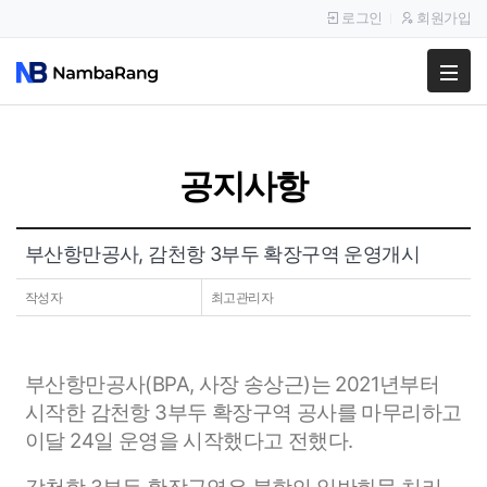
로그인
회원가입
팔고
사고
공지사항
이용안내
공지사항
부산항만공사, 감천항 3부두 확장구역 운영개시
이용후기
작성자
최고관리자
부산항만공사(BPA, 사장 송상근)는 2021년부터
시작한 감천항 3부두 확장구역 공사를 마무리하고
이달 24일 운영을 시작했다고 전했다.