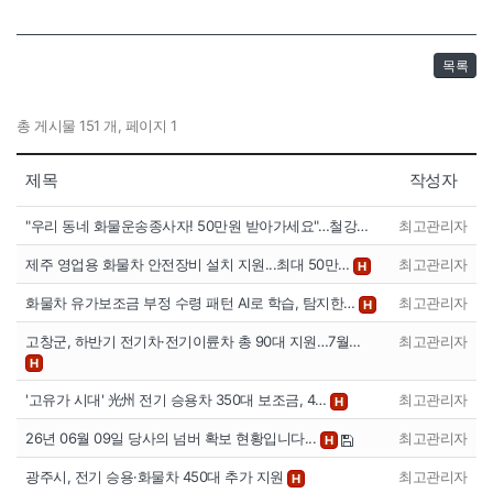
목록
총 게시물 151 개, 페이지 1
제목
작성자
"우리 동네 화물운송종사자! 50만원 받아가세요"…철강…
최고관리자
제주 영업용 화물차 안전장비 설치 지원...최대 50만…
최고관리자
H
화물차 유가보조금 부정 수령 패턴 AI로 학습, 탐지한…
최고관리자
H
고창군, 하반기 전기차·전기이륜차 총 90대 지원…7월…
최고관리자
H
'고유가 시대' 光州 전기 승용차 350대 보조금, 4…
최고관리자
H
26년 06월 09일 당사의 넘버 확보 현황입니다...
최고관리자
H
광주시, 전기 승용·화물차 450대 추가 지원
최고관리자
H