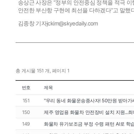
송상근 사장은 “정부의 안전중심 정책을 적극 이
안전한 부산항 구현에 최선을 다하겠다”고 말했다
김종창 기자jckim@skyedaily.com
팔고
사고
총 게시물 151 개, 페이지 1
개인넘버
개인넘
번호
제목
151
"우리 동네 화물운송종사자! 50만원 받아가
법인넘버
법인넘
150
제주 영업용 화물차 안전장비 설치 지원...최
149
화물차 유가보조금 부정 수령 패턴 AI로 학