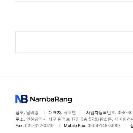
게
시
물
검
색
상호.
남바랑
대표자.
류호연
사업자등록번호.
398-30
주소.
인천광역시 서구 완정로 179, 6층 57호(왕길동, 제이원
Fax.
032-322-0419
Mobile Fax.
0504-145-3989