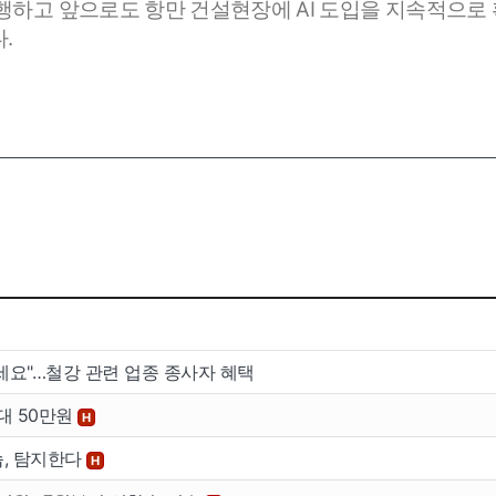
행하고 앞으로도 항만 건설현장에 AI 도입을 지속적으로
.
이용안내
공지사
버
이용안내
공지사항
세요"…철강 관련 업종 종사자 혜택
버
대 50만원
H
습, 탐지한다
H