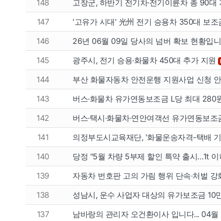
148
고창군, 하반기 전기차·전기이륜차 총 90대
147
'고유가 시대' 光州 전기 승용차 350대 보조
146
26년 06월 09일 당사의 넘버 확보 현황입니다
145
광주시, 전기 승용·화물차 450대 추가 지원
144
부산 화물자동차 안전운행 지원사업 신청 
143
버스·화물차 유가연동보조금 L당 최대 280
142
버스·택시·화물차·연안여객선 유가연동보조
141
의정부도시교육재단, '화물운송자격-택배 기
140
당정 "5월 차량 5부제 할인 특약 출시…1t 
139
자동차 번호판 고의 가림 행위 단속·처벌 
138
성남시, 운수 사업자 대상의 유가보조금 10
137
남바랑의 관리자 오건환이사 입니다... 04월 