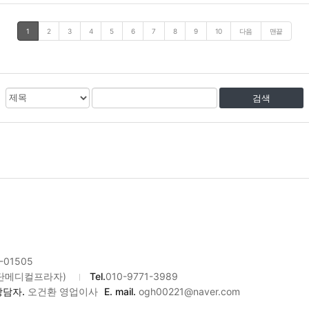
1
2
3
4
5
6
7
8
9
10
다음
맨끝
검
검
색
색
대
어
상
-01505
검단메디컬프라자)
Tel.
010-9771-3989
상담자.
오건환 영업이사
E. mail.
ogh00221@naver.com