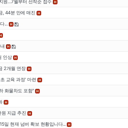
 지원…7월부터 선착순 접수
H
금, 44분 만에 매진
H
...
H
H
안내
H
원 인상
H
금 2개월 연장
H
초 교육 과정' 마련
H
이하 화물차도 포함"
H
강화
H
만원 지급 추진
H
15일 현재 넘버 확보 현황입니다...
H