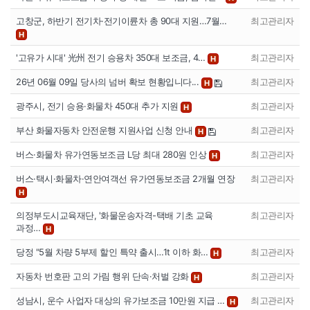
고창군, 하반기 전기차·전기이륜차 총 90대 지원…7월…
최고관리자
H
'고유가 시대' 光州 전기 승용차 350대 보조금, 4…
최고관리자
H
26년 06월 09일 당사의 넘버 확보 현황입니다...
최고관리자
H
광주시, 전기 승용·화물차 450대 추가 지원
최고관리자
H
부산 화물자동차 안전운행 지원사업 신청 안내
최고관리자
H
버스·화물차 유가연동보조금 L당 최대 280원 인상
최고관리자
H
버스·택시·화물차·연안여객선 유가연동보조금 2개월 연장
최고관리자
H
의정부도시교육재단, '화물운송자격-택배 기초 교육
최고관리자
과정…
H
당정 "5월 차량 5부제 할인 특약 출시…1t 이하 화…
최고관리자
H
자동차 번호판 고의 가림 행위 단속·처벌 강화
최고관리자
H
성남시, 운수 사업자 대상의 유가보조금 10만원 지급 …
최고관리자
H