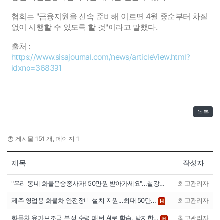
협회는 "금융지원을 신속 준비해 이르면 4월 중순부터 차질
없이 시행할 수 있도록 할 것"이라고 말했다.
출처 :
https://www.sisajournal.com/news/articleView.html?
idxno=368391
목록
총 게시물 151 개, 페이지 1
제목
작성자
"우리 동네 화물운송종사자! 50만원 받아가세요"…철강…
최고관리자
제주 영업용 화물차 안전장비 설치 지원...최대 50만…
최고관리자
H
화물차 유가보조금 부정 수령 패턴 AI로 학습, 탐지한…
최고관리자
H