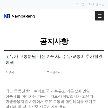
로그인
회원가입
팔고
사고
공지사항
이용안내
공지사항
고유가 고통분담 나선 카드사…주유·교통비 추가할인
혜택
이용후기
작성자
최고관리자
최근 중동전쟁의 여파로 국내 주유소 기름값이 연일
상승세를 이어가는 가운데, 카드·캐피탈업계가 고유가
민생금융지원 차원에서 주유·교통비 할인혜택을 추가로
마련해 두 달간 집중 제공하기로 했다.