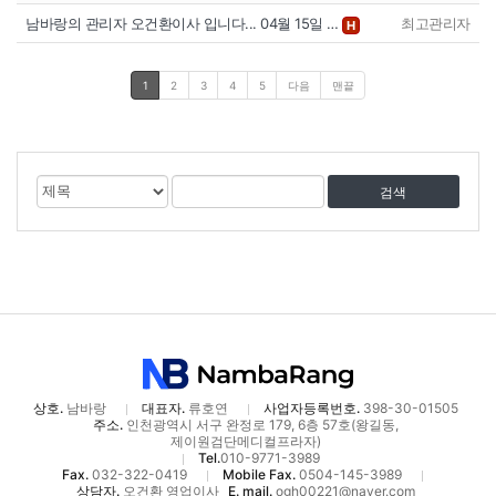
남바랑의 관리자 오건환이사 입니다... 04월 15일 …
최고관리자
H
1
2
3
4
5
다음
맨끝
게
검
검
시
색
색
물
대
어
검
상
색
상호.
남바랑
대표자.
류호연
사업자등록번호.
398-30-01505
주소.
인천광역시 서구 완정로 179, 6층 57호(왕길동,
제이원검단메디컬프라자)
Tel.
010-9771-3989
Fax.
032-322-0419
Mobile Fax.
0504-145-3989
상담자.
오건환 영업이사
E. mail.
ogh00221@naver.com