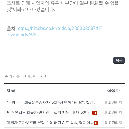
조치로 인해 사업자의 유류비 부담이 일부 완화될 수 있을
것"이라고 내다봤습니다.
출처:
https://biz.sbs.co.kr/article/20000309741?
division=NAVER
목록
총 게시물 151 개, 페이지 1
제목
작성자
"우리 동네 화물운송종사자! 50만원 받아가세요"…철강…
최고관리자
제주 영업용 화물차 안전장비 설치 지원...최대 50만…
최고관리자
H
화물차 유가보조금 부정 수령 패턴 AI로 학습, 탐지한…
최고관리자
H