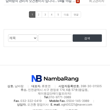
남바랑의 관리자 오건환이사 입니다... 04월 15일 …
최고관리자
H
1
2
3
4
5
다음
맨끝
게
검
검
시
색
색
물
대
어
검
상
색
상호.
남바랑
대표자.
류호연
사업자등록번호.
398-30-01505
주소.
인천광역시 서구 완정로 179, 6층 57호(왕길동,
제이원검단메디컬프라자)
Tel.
010-9771-3989
Fax.
032-322-0419
Mobile Fax.
0504-145-3989
상담자.
오건환 영업이사
E. mail.
ogh00221@naver.com