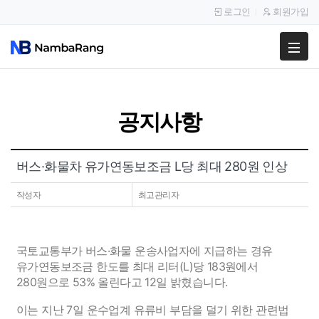
로그인
회원가입
팔고
사고
공지사항
이용안내
공지사항
버스·화물차 유가연동보조금 L당 최대 280원 인상
이용후기
작성자
최고관리자
국토교통부가 버스·화물 운송사업자에 지급하는 경유
유가연동보조금 한도를 최대 리터(L)당 183원에서
280원으로 53% 올린다고 12일 밝혔습니다.
이는 지난 7일 운수업계 유류비 부담을 덜기 위한 관련법