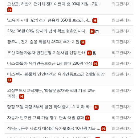
고창군, 하반기 전기차·전기이륜차 총 90대 지원…7월…
최고관리자
H
'고유가 시대' 光州 전기 승용차 350대 보조금, 4…
최고관리자
H
26년 06월 09일 당사의 넘버 확보 현황입니다...
최고관리자
H
광주시, 전기 승용·화물차 450대 추가 지원
최고관리자
H
부산 화물자동차 안전운행 지원사업 신청 안내
최고관리자
H
버스·화물차 유가연동보조금 L당 최대 280원 인상
최고관리자
H
버스·택시·화물차·연안여객선 유가연동보조금 2개월 연장
최고관리자
H
의정부도시교육재단, '화물운송자격-택배 기초 교육
최고관리자
과정…
H
당정 "5월 차량 5부제 할인 특약 출시…1t 이하 화…
최고관리자
H
자동차 번호판 고의 가림 행위 단속·처벌 강화
최고관리자
H
성남시, 운수 사업자 대상의 유가보조금 10만원 지급 …
최고관리자
H