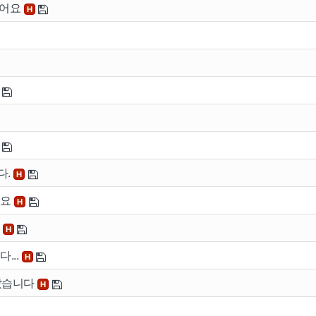
았어요
H
다.
H
네요
H
요
H
...
H
달았습니다
H