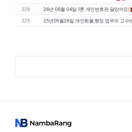
226
26년 06월 04일 1톤 개인번호판 달았어요!
225
25년05월28일 개인화물,행정 업무의 고수!
게
시
물
검
색