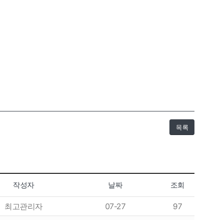
목록
작성자
날짜
조회
최고관리자
07-27
97