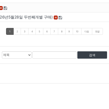
H
(26년5월28일 두번째개별 구매)
H
1
2
3
4
5
6
7
8
9
10
다음
맨끝
검
검
색
색
대
어
상