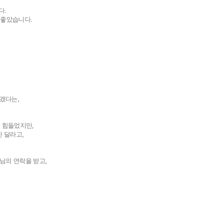
다.
 좋았습니다.
겠다는,
 힘들었지만,
이용안내
공지사
안 달라고,
님의 연락을 받고,
버
이용안내
공지사항
버