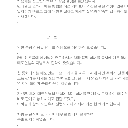
처음에는 반신반의하며 사장님 설명을 들었습니다.
만나뵙고 일처리 하는 방법을 직접 겪어보니 의심은 괜한 걱정이였습니
일처리가 빠르고 그에 대한 친절하고 자세한 설명과 약속한 입금과정도
감사합니다.
.
---------------- 답 변 ---------------
인천 부평의 용달 넘버를 성남으로 이전하여 드렸습니다..
.
9월 초 즈음에 아버님이 연로하셔서 차와 용달 넘버를 동시에 매도 하시
매도인님의 따님께서 연락이 왓었습니다..
.
첫 통화에서는 매도인님이 넘버 가격을 너무 비싸게 제안 주셔서 진행이
팔고
사고
요즘 팔리는 시세를 전달 하여 드렸고 , 좀 더 시장 조사 하시고 가격 제
역 제안 드리며 통화 마무리 하였습니다.
.
2 - 3일 후에 매도인님의 년식에 맞는 넘버를 구매하시고자 하는 매수인
개인넘버
개인넘
바로 판매 가능하시다고 전달 드렸고,
아버님과 상의 하신후에 진행하고자 하시어 이전 한 케이스 입니다...
법인넘버
법인넘
.
차량은 년식이 오래 되어 내수로 팔기에 불가하여 ,
수출로 처리하였습니다..
.