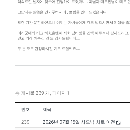
약속드린 날자에 맞추어 진행하여 드렸더니 , 따님과 매도인님이 매우 만
.
고맙다는 말씀을 연거푸하시어 , 보람을 많이 느꼈습니다..
.
오랜 기간 운전하셨으니 이제는 자녀들에게 효도 받으시면서 여생을 즐기
.
여러군데와 비교 하셨을텐데 저희 남바랑을 간택 해주셔서 감사드리고,
믿고 거래 해주신 것 도 감사드립니다....
.
두 분 모두 건강하시길 기도 드릴께요....
총 게시물 239 개, 페이지 1
번호
제목
239
2026년 07월 15일 사모님 차로 이전