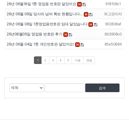
26년 06월16일 1톤 영업용 번호판 달았어요
918108c1
H
26년 06월 09일 당사의 넘버 확보 현황입니다...
최고관리자
H
26년 06월 08일 1톤영업용번호판 임대 달았습니다
902808af
H
26년06월05일 영업용 번호판 후기
8b3908c0
H
26년 06월 04일 1톤 개인번호판 달았어요!
85e50884
H
1
2
3
4
5
다음
맨끝
게
검
검
시
색
색
물
대
어
검
상
색