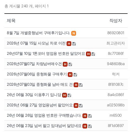
총 게시물 240 개, 페이지 1
제목
작성자
8월 7일 개별중형넘버 구매후기입니다.
86920801
N
2026년 07월 15일 사모님 차로 이전
최고관리자
H
26년07월 10일 1톤포터 영업용 번호판 달았어요
8c77086f
H
2026년07월07일 차량넘버매수건
948608ba
H
2026년07월06일 중형화물 구매후기
럭커
H
2026년07월03일 중형화물 남바 매도 건
8f81087c
H
26년 06월 30일 이용후기 입니당
8a4c086f
H
2026년 06월 27일 영업용넘버 팔았어요
a025098b
H
26년 06월 26일 영업용 번호판 구매했습니다.
m6500
H
26년 06월 23일 넘버 팔고 임대넘버 달았네요
8f1d0897
H