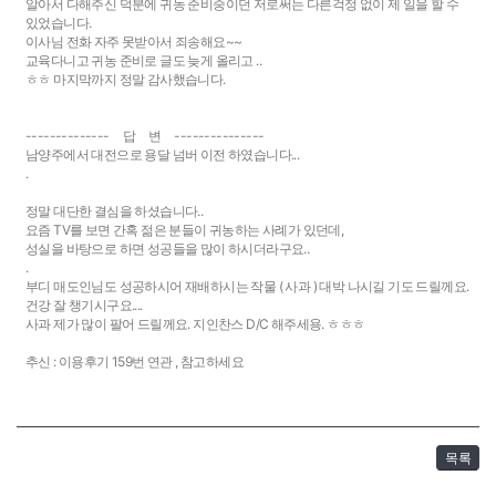
알아서 다해주신 덕분에 귀농 준비중이던 저로써는 다른걱정 없이 제 일을 할 수
있었습니다.
이사님 전화 자주 못받아서 죄송해요~~
교육다니고 귀농 준비로 글도 늦게 올리고 ..
ㅎㅎ 마지막까지 정말 감사했습니다.
-------------- 답 변 ---------------
남양주에서 대전으로 용달 넘버 이전 하였습니다...
.
정말 대단한 결심을 하셨습니다..
요즘 TV를 보면 간혹 젊은 분들이 귀농하는 사례가 있던데,
성실을 바탕으로 하면 성공들을 많이 하시더라구요..
.
부디 매도인님도 성공하시어 재배하시는 작물 ( 사과 ) 대박 나시길 기도 드릴께요.
건강 잘 챙기시구요....
사과 제가 많이 팔어 드릴께요. 지인찬스 D/C 해주세용. ㅎㅎㅎ
추신 : 이용후기 159번 연관 , 참고하세요
목록