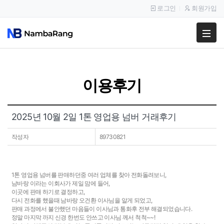
로그인
회원가입
팔고
사고
이용후기
이용안내
공지사항
2025년 10월 2일 1톤 영업용 넘버 거래후기
이용후기
작성자
89730821
1톤 영업용 넘버를 판매하던중 여러 업체를 찾아 전화돌려보니,
남바랑 이라는 이회사가 제일 맘에 들어,
이곳에 판매 하기로 결정하고,
다시 전화를 했을때 남바랑 오건환 이사님을 알게 되었고,
판매 과정에서 불안했던 마음들이 이사님과 통화후 전부 해결되었습니다.
정말 마지막 까지 신경 한번도 안쓰고 이사님 께서 척척~~!