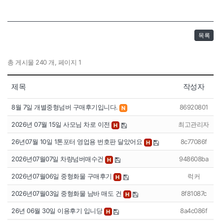
목록
총 게시물 240 개, 페이지 1
제목
작성자
8월 7일 개별중형넘버 구매후기입니다.
86920801
N
2026년 07월 15일 사모님 차로 이전
최고관리자
H
26년07월 10일 1톤포터 영업용 번호판 달았어요
8c77086f
H
2026년07월07일 차량넘버매수건
948608ba
H
2026년07월06일 중형화물 구매후기
럭커
H
2026년07월03일 중형화물 남바 매도 건
8f81087c
H
26년 06월 30일 이용후기 입니당
8a4c086f
H