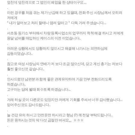
엎친데 덮친격으로 그 법인이 폐업을 한 상태이구요....
.
이런 경우를 처음 겪는 제가 난감해 하고 있을때, 전화 주신 사장님께서 오히려
저에게
" 내가 알어보고 처리 할테니 염려 말라고 " 다독 거려 주셨습니다....
.
서초동 등기소 부터해서 차량 등록사업소의 업무까지 척척 해결 하시고 저에게
용달 넘버를 매입하신 케이스의 이전 이었습니다..
.
어려운 상황에서도 당황하지 않으시고 해결해 나가시는 의연하심에
감동이였습니다..
.
참고로 여성 사장님의 연배가 저 보다 조금 많으신데, 갖고 계신 총기는 저보다
훨씬 좋으신것 같습니다..
.
인사드렸던 남편분과 함께 좋은 관계유지하며 가끔 안부 전화드리도록
하겠습니다..
고구마는 담에 뵐때 회수토록 하겠습니다...
.
거래 하실 곳이 다른곳도 있었지만 저에게 기회를 주셔서 너무 감사했습니다...
믿어주신것도 감사드립니다..
.
늘 건강 유의 하시고 안전운전 하시라고 형님 (?) 께 전달 부탁드립니다...
돈은 원하시는것의 딱 다섯 곱절만 버셔요,,, ㅎㅎㅎ
.