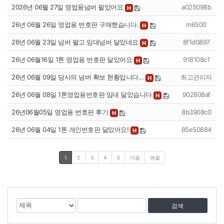
2026년 06월 27일 영업용넘버 팔았어요
a025098b
H
26년 06월 26일 영업용 번호판 구매했습니다.
m6500
H
26년 06월 23일 넘버 팔고 임대넘버 달았네요
8f1d0897
H
26년 06월16일 1톤 영업용 번호판 달았어요
918108c1
H
26년 06월 09일 당사의 넘버 확보 현황입니다...
최고관리자
H
26년 06월 08일 1톤영업용번호판 임대 달았습니다
902808af
H
26년06월05일 영업용 번호판 후기
8b3908c0
H
26년 06월 04일 1톤 개인번호판 달았어요!
85e50884
H
1
2
3
4
5
다음
맨끝
게
검
검
시
색
색
물
대
어
검
상