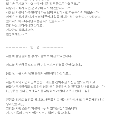
일 마쳐주시고 떠나셨는데 아쉬운 것은 군고구마였구요..^^
나중에 기회가 되면 군고구마 잊지 않겠습니다~~^^
사장님 덕분에 아주 편하게 화물 남버 구입과 사업자등록까지 마쳤습니다.
이제 안전하게 잼 나게 저의 남푠께서 일을 하시는 것만 남았슴다. 사장님도
넘어져서 아프다시던 무릎은 나으셨는지요...?
건강하신 체격이시긴 한데요...
건강관리 잘하시고요.
번창하세요~~^^
--------------- 답 변 ---------------
서울의 용달 넘버를 경기도 광주로 이전 하였습니다..
.
어느날 차분한 목소리로 한 여성분께서 전화를 주셨습니다...
용달 넘버를 사서 남편 분께서 운전하려 하신다고.....
.
저는 차주와 사업자등록증상의 대표를 전화주신 사장님 앞으로 하시고 ,
화물차 종사원증을 소유하신 남편 분이 운전하시면 된다고 안내를 드렸습니다.
( 단 , 두 분 간의 근로계약서를 작성하셔야 한다고 추가 안내 드림 )
.
진행을 하기로 결정을 하시고, 서류를 검토 하는 과정에서 또 다른 문제점 ( ? )이
생겨났는데,,,,,
그것은 차량 소유의 지분이 나눠져 있다는 것이었습니다...
게다가 1%의 나눠져 있는 지분이 법인 이었습니다...