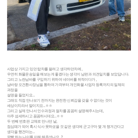
사업상 가지고 있던 탑차를 팔려고 생각하던차에 ,
우연히 화물운송일을 해보는게 좋겠다는 생각이 남편과 의견일치를 보았답니다.
그리고 노란남바를 구입하기 위하여 네이버를 뒤적이다가 ,
남바랑 오건환사장님을 통하여 가격부터 개인화물 사업자 등록까지의 일체의
과정을
설명을 들었지요...
그래도 직접 만나보기 전까지는 완전한 신뢰감을 갖을 수 없다는 것이
세상이치라서 말이지요...ㅎㅎ
그리고 실제 만나서 인수과정과 절차를 꼼꼼히 설명해주시는데,
아주 섬세하시고 꼼꼼하시데요...ㅎㅎ
두 번째 번호판 교체로 만나던 날,
점심때가 되어 혹시 식사 못하셨을 것 같은 생각에 군고구마 몇 개 챙겨간다고
생각을 했건마는...
깜빡 하는 나이를 이해 해주셨나요...?