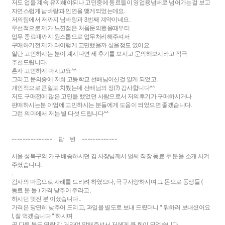
저도 업을 계속 유지해야되나 고민중에 동료들이 영업용넘버로 넘어가는걸 보고
자연스럽게 남바랑과 인연을 맺게되었는데요.
저의팀에서 저까지 남바랑과 3번째 계약이네요.
우선적으로 제가 느낀점은 처음문의했을때부터
업무 종료때까지 원스톱으로 업무처리해주셔서
구매하기전 제가 왜이렇게 고민했을까 싶을정도 였어요.
일단 고민하시는 분이 계시다면 제 후기를 보시고 문의해보시라고 적극
추천드립니다.
혼자 고민하지 마시고요^^
그리고 문의중에 저희 고등학교 선배님이신걸 알게 되었고..
개인적으로 큰일도 치뤘는데 선배님의 정(?) 감사합니다^^
저도 구매전에 많은 고민을 했었던 사람으로서 저의후기가 구매하시거나
판매하시는분 이업에 고민하시는 분들에게 도움이 되었으면 좋겠습니다.
그런 의미에서 저는 별 다섯 드립니다^^
--------------- 답 변 -------------
서울 성북구의 가구 배송하시던 김 사장님께서 벌써 직장 동료 두 분을 소개 시켜
주셨습니다.
.
감사의 마음으로 사례를 드리려 하였으나, 극구사양하시며 그 돈으로 동생들 (
동료 분 들 ) 가격 낮추어 주라고,
하시던 멋진 분 이셨습니다..
가격은 당연히 낮추어 드리고, 과일을 별도로 보내 드렸더니 " 뭐하러 보내셨어요
!, 잘 먹겠습니다 " 하시며
곧 다른 분도 연락 갈 거라며 말해주셔서 저에게 큰 힘이 되었습니다.