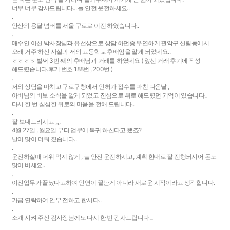
너무 너무 감사드립니다... 늘 안전 운전하세요..
.
안산의 용달 넘버를 서울 구로로 이전 하였습니다..
.
매수인 이신 박사장님과 유선상으로 상담 하던중 우연하게 관악구 신림동에서
오래 거주 하신 사실과 저의 고등학교 후배임을 알게 되었네요..
ㅎㅎㅎㅎ 벌써 3번 째의 후배님과 거래를 하였네요 ( 앞선 거래 후기에 작성
해드렸습니다.후기 번호 188번 , 200번 )
.
저와 상담을 마치고 구로구청에서 인허가 접수를 마친 다음날 ,
아버님의 비보 소식을 알게 되었고 진심으로 위로 해드렸던 기억이 있습니다..
다시 한 번 심심한 위로의 마음을 전해 드립니다..
.
잘 보내드리시고 ,,,,
4월 27일 , 월요일 부터 업무에 복귀 하신다고 했죠?
날이 많이 더워 졌습니다..
.
운전하실때 더위 먹지 않게 , 늘 안전 운전하시고, 계획 한대로 잘 진행되시어 돈도
많이 버세요..
.
이전업무가 끝났다고하여 인연이 끝난게 아니라 새로운 시작이라고 생각합니다.
.
가끔 연락하여 안부 전하고 합시다..
.
소개 시켜 주신 김사장님께도 다시 한 번 감사드립니다...