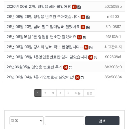
2026년 06월 27일 영업용넘버 팔았어요
a025098b
H
26년 06월 26일 영업용 번호판 구매했습니다.
m6500
H
26년 06월 23일 넘버 팔고 임대넘버 달았네요
8f1d0897
H
26년 06월16일 1톤 영업용 번호판 달았어요
918108c1
H
26년 06월 09일 당사의 넘버 확보 현황입니다...
최고관리자
H
26년 06월 08일 1톤영업용번호판 임대 달았습니다
902808af
H
26년06월05일 영업용 번호판 후기
8b3908c0
H
26년 06월 04일 1톤 개인번호판 달았어요!
85e50884
H
1
2
3
4
5
다음
맨끝
게
검
검
시
색
색
물
대
어