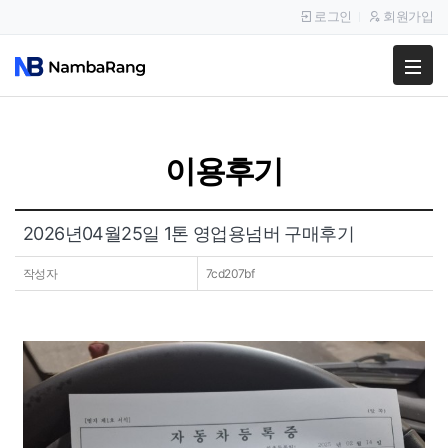
로그인
회원가입
팔고
사고
이용후기
이용안내
공지사항
2026년04월25일 1톤 영업용넘버 구매후기
이용후기
작성자
7cd207bf