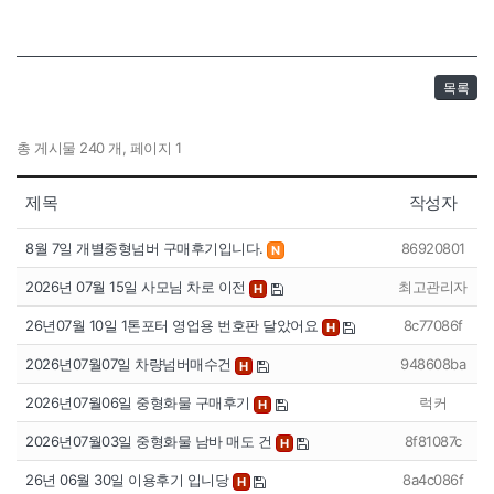
목록
총 게시물 240 개, 페이지 1
제목
작성자
8월 7일 개별중형넘버 구매후기입니다.
86920801
N
2026년 07월 15일 사모님 차로 이전
최고관리자
H
26년07월 10일 1톤포터 영업용 번호판 달았어요
8c77086f
H
2026년07월07일 차량넘버매수건
948608ba
H
2026년07월06일 중형화물 구매후기
럭커
H
2026년07월03일 중형화물 남바 매도 건
8f81087c
H
26년 06월 30일 이용후기 입니당
8a4c086f
H