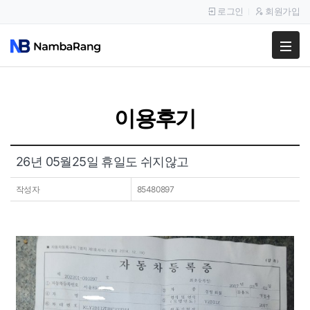
로그인
회원가입
팔고
사고
이용후기
이용안내
공지사항
26년 05월25일 휴일도 쉬지않고
이용후기
작성자
85480897