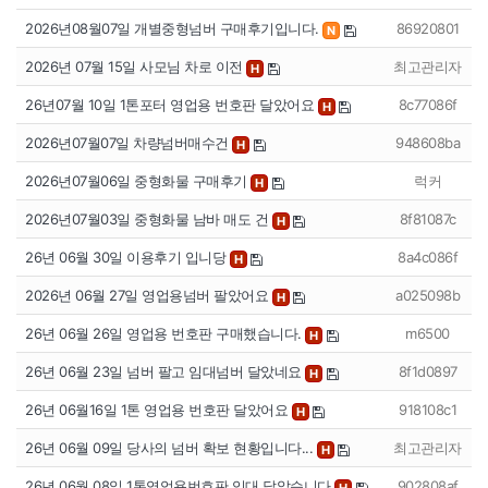
2026년08월07일 개별중형넘버 구매후기입니다.
86920801
N
2026년 07월 15일 사모님 차로 이전
최고관리자
H
26년07월 10일 1톤포터 영업용 번호판 달았어요
8c77086f
H
2026년07월07일 차량넘버매수건
948608ba
H
2026년07월06일 중형화물 구매후기
럭커
H
2026년07월03일 중형화물 남바 매도 건
8f81087c
H
26년 06월 30일 이용후기 입니당
8a4c086f
H
2026년 06월 27일 영업용넘버 팔았어요
a025098b
H
26년 06월 26일 영업용 번호판 구매했습니다.
m6500
H
26년 06월 23일 넘버 팔고 임대넘버 달았네요
8f1d0897
H
26년 06월16일 1톤 영업용 번호판 달았어요
918108c1
H
26년 06월 09일 당사의 넘버 확보 현황입니다...
최고관리자
H
26년 06월 08일 1톤영업용번호판 임대 달았습니다
902808af
H