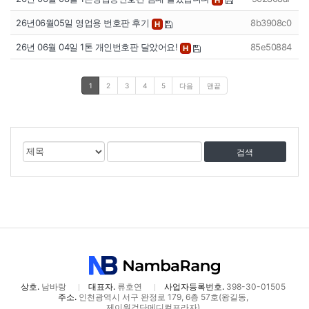
26년06월05일 영업용 번호판 후기
8b3908c0
H
26년 06월 04일 1톤 개인번호판 달았어요!
85e50884
H
1
2
3
4
5
다음
맨끝
게
검
검
시
색
색
물
대
어
검
상
색
상호.
남바랑
대표자.
류호연
사업자등록번호.
398-30-01505
주소.
인천광역시 서구 완정로 179, 6층 57호(왕길동,
제이원검단메디컬프라자)