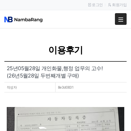
로그인
회원가입
팔고
사고
이용후기
이용안내
공지사항
25년05월28일 개인화물,행정 업무의 고수!
(26년5월28일 두번째개별 구매)
이용후기
작성자
8e3d0831