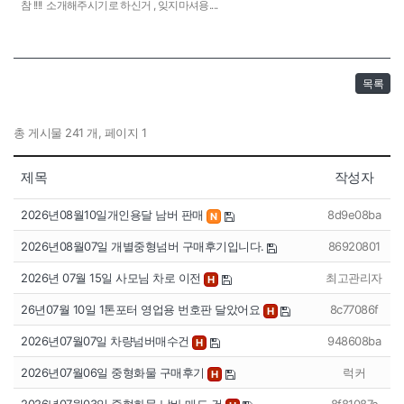
참 !!!! 소개해주시기로 하신거 , 잊지마셔용....
목록
총 게시물 241 개, 페이지 1
제목
작성자
2026년08월10일개인용달 남버 판매
8d9e08ba
N
2026년08월07일 개별중형넘버 구매후기입니다.
86920801
2026년 07월 15일 사모님 차로 이전
최고관리자
H
26년07월 10일 1톤포터 영업용 번호판 달았어요
8c77086f
H
2026년07월07일 차량넘버매수건
948608ba
H
2026년07월06일 중형화물 구매후기
럭커
H