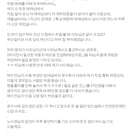
차량 매매를 저에게 부탁하셔서,,,
제가 소개 준 매매상에서
직접 알아 보신 타 매매상보다 약 300만원을 더 받아서 팔어 드렸는데,
개별넘버라는 ( 차고지 관계로.. ) 특성 때문에 매매상에서 상사 이전 하느라 하루
더 소요 되었습니다..
.
인,허가 접수하러 오산 시청에서 처음 뵐 때 사모님과 같이 오셨죠?
무슨일이든 서로 상의 하신다고 하여 참 부러웠었습니다..
.
차의 명의가 사모님이신데 사모님께서도 출근하시는 관계로 ,
2차이전시 필요한 자동차 매도용 인감(매매상으로,,,)을 따님과 함께 위임장
작성하여 발급 받었던 기억도 있네요..
ㅎㅎ 따님께 시원한 연유 라떼 제가 사드렸습니다...
.
매수인님이 사용 하셨던 임대넘버의 운수회사 대표와 제가 직접 통화 하였는데,
이렇게 경우없는 사람은 처음 봤습니다,,
현물출자를 안해 놓아서 추가 수수료 ( 벌금 같은 것,,, )를 31만원을 더해서
생각지도 않으셨던 취득세 83만원 정도를 더 내셔야 했습니다..
매수인님이 마음 고생 많이 하셨을것 같아요..
.
운수사에 갖으셨던 감정 , 다 푸시고 앞으로 돈 벌 일만 있으실테니 안전운전에만
신경 쓰셔요...
.
노사장님의 집안이 두루 평안하기를 기도 드리며 돈도 많이 버시길 기도
드릴께요..
.