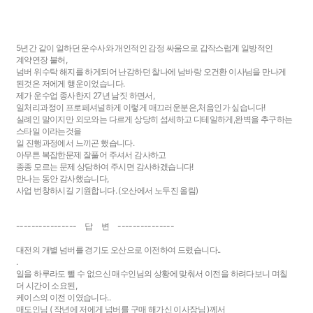
5년간 같이 일하던 운수사와 개인적인 감정 싸움으로 갑작스럽게 일방적인
계약연장 불허,
넘버 위수탁 해지를 하게되어 난감하던 찰나에 남바랑 오건환 이사님을 만나게
된것은 저에게 행운이었습니다.
제가 운수업 종사한지 27년 남짓 하면서,
일처리과정이 프로페셔널하게 이렇게 매끄러운분은,처음인가 싶습니다!
실례인 말이지만 외모와는 다르게 상당히 섬세하고 디테일하게,완벽을 추구하는
스타일 이라는것을
일 진행과정에서 느끼곤 했습니다.
아무튼 복잡한문제 잘풀어 주셔서 감사하고
종종 모르는 문제 상담하여 주시면 감사하겠습니다!
만나는 동안 감사했습니다,
사업 번창하시길 기원합니다. (오산에서 노두진 올림)
---------------- 답 변 ---------------
대전의 개별 넘버를 경기도 오산으로 이전하여 드렸습니다..
.
일을 하루라도 뺄 수 없으신 매수인님의 상황에 맞춰서 이전을 하려다보니 며칠
더 시간이 소요된,
케이스의 이전 이였습니다..
매도인님 ( 작년에 저에게 넘버를 구매 해가신 이사장님 )께서