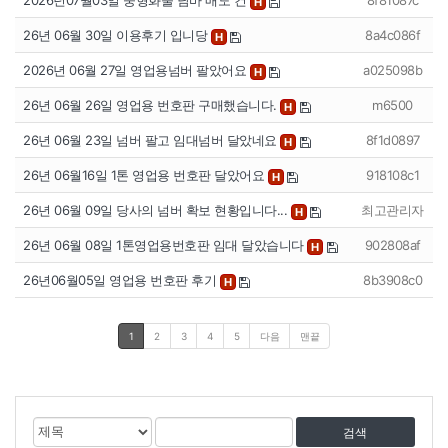
2026년07월03일 중형화물 남바 매도 건
8f81087c
H
26년 06월 30일 이용후기 입니당
8a4c086f
H
2026년 06월 27일 영업용넘버 팔았어요
a025098b
H
26년 06월 26일 영업용 번호판 구매했습니다.
m6500
H
26년 06월 23일 넘버 팔고 임대넘버 달았네요
8f1d0897
H
26년 06월16일 1톤 영업용 번호판 달았어요
918108c1
H
26년 06월 09일 당사의 넘버 확보 현황입니다...
최고관리자
H
26년 06월 08일 1톤영업용번호판 임대 달았습니다
902808af
H
26년06월05일 영업용 번호판 후기
8b3908c0
H
1
2
3
4
5
다음
맨끝
게
검
검
시
색
색